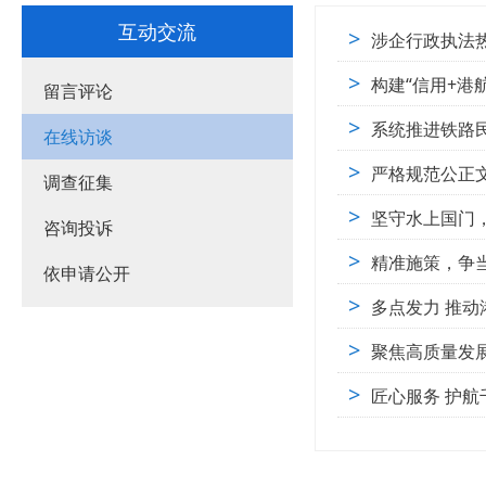
互动交流
>
涉企行政执法
>
构建“信用+港
留言评论
>
系统推进铁路
在线访谈
>
严格规范公正
调查征集
>
坚守水上国门
咨询投诉
>
精准施策，争
依申请公开
>
多点发力 推
>
聚焦高质量发
>
匠心服务 护航