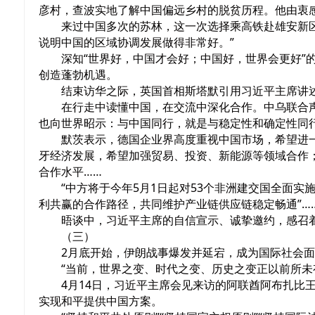
彦村，查波实地了解中国偏远乡村的脱贫历程。他由衷感
来过中国多次的苏林，这一次选择乘高铁赴雄安新
说明中国的区域协调发展做得非常好。”
深知“世界好，中国才会好；中国好，世界会更好
创造蓬勃机遇。
结束访华之际，英国首相斯塔默引用习近平主席讲述
在行走中读懂中国，在交流中深化合作。中乌联合声
也向世界昭示：与中国同行，就是与稳定性和确定性同
默茨表示，德国企业界高度重视中国市场，希望进
牙经济发展，希望加强贸易、投资、新能源等领域合作；
合作水平……
“中方将于今年5月1日起对53个非洲建交国全面实
利共赢的合作路径，共同维护产业链供应链稳定畅通”…
晤谈中，习近平主席的自信宣示、诚挚邀约，感召着
（三）
2月底开始，伊朗战事爆发并延宕，成为国际社会
“当前，世界之变、时代之变、历史之变正以前所未
4月14日，习近平主席会见来访的阿联酋阿布扎比
实现和平提供中国方案。