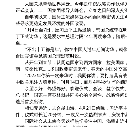
大国关系牵动世界风云。今年是中俄战略协作伙伴关
正式会议、二十国集团领导人峰会。立春之日的深入交
自年初以来，国际主流媒体就不约而同地密切关注
些寻求更稳定发展环境的外国政要。
1月4日至7日，应习近平主席邀请，韩国总统李在
丁正式访华，这是爱尔兰总理时隔14年再度来华；随
至……
“‘不出十五都是年’。你在中国人过年期间访华，
台国宾馆会见德国总理默茨时说。
从开年到春节，从周边国家到西方国家、拉美国家
南、莫桑比克……多国政要密集来华，春天的中国外交
“2023年你第一次来华时，我同你讲，要打造具
中欧关系注入稳定性。”4月14日，面对4年4次访华
亲望亲好，邻望邻好。欢迎仪式、会谈、签字仪式、
总书记、国家主席苏林就共同关心的全局性、战略性问
选后首次出访。
相知无远近，志合越山海。4月21日傍晚，习近平
件，仪式时长近20分钟。一次又一次热烈掌声，庆祝
国际社会从未像今天这样热切关注中国、渴望走近