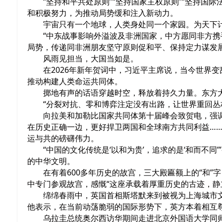
“坚持和平共处原则”“坚持国家主权原则”“坚持国
和积极努力，为推动局势缓和注入新动力。
宇宙只有一个地球，人类身处同一个家园。为天下
“中东战事影响外溢波及非洲国家，中方愿同非方携
局势，传递同非洲朋友坚守原则促和平、保持定力谋发
风雨见担当，大国当如是。
在2026年新年贺词中，习近平主席说，当今世界
推动构建人类命运共同体。
掷地有声的话语穿越时空，释放着持久力量。东方
“分裂对抗、零和博弈注定没有出路，让世界重回
向拉美和加勒比国家共同体第十届峰会致贺电，强
在历史正确一边，更好捍卫两国和全球南方共同利益…
运与共的磅礴伟力。
“中国的文化传统是‘以和为贵’，追求的是‘和而不
的中华文明。
在有着600多年历史的故宫，三大殿匾额上的“和
中专门参观故宫，感慨“这座承载着厚重历史的古迹，静
绵绵春雨中，英国首相斯塔默来到被视为上海城市
他表示，在当前动荡脆弱的国际形势下，英方本着相互
乌拉圭总统奥尔西访华期间走进北京外国语大学同