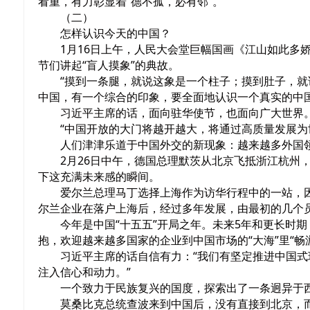
看重，有力彰显着“德不孤，必有邻”。
（二）
怎样认识今天的中国？
1月16日上午，人民大会堂巨幅国画《江山如此多
节们讲起“盲人摸象”的典故。
“摸到一条腿，就说这象是一个柱子；摸到肚子，
中国，有一个综合的印象，要全面地认识一个真实的中国
习近平主席的话，面向驻华使节，也面向广大世界
“中国开放的大门将越开越大，将通过高质量发展为
人们津津乐道于中国外交的新现象：越来越多外国
2月26日中午，德国总理默茨从北京飞抵浙江杭州
下这充满未来感的瞬间。
爱尔兰总理马丁选择上海作为访华行程中的一站，
尔兰企业在落户上海后，经过多年发展，由最初的几个员
今年是中国“十五五”开局之年。未来5年和更长时
抱，欢迎越来越多国家的企业到中国市场的“大海”里“畅
习近平主席的话自信有力：“我们有坚定推进中国
注入信心和动力。”
一个致力于民族复兴的国度，探索出了一条迥异于
莫桑比克总统查波来到中国后，没有直接到北京，而