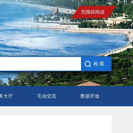
无障碍阅读
务大厅
互动交流
数据开放