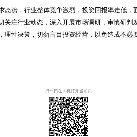
求态势，行业整体竞争
激烈
，投资回报率走低，
切关注行业动态，深入开展市场调研，审慎研判
，理性决策，
切勿盲目投资经营，以免造成不必
扫一扫在手机打开当前页