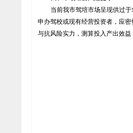
当前我市驾培市场呈现供过于
申办驾校或
现有
经营投资者，应密
与抗风险实力，测算投入产出效益