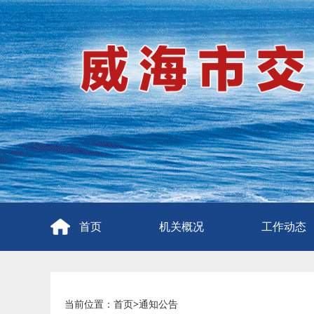
首页
机关概况
工作动态
当前位置：
首页
>
通知公告