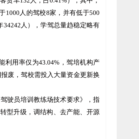
客货车1
32
人，占
0.
41
%），其中，
于
1000人的驾校
8
家，
并有
低于
500
3年34242人），
学驾
总量
趋稳定略有
能利用率仅为
4
3
.
04
%，驾培机构产
到期报废，驾校需投入大量资金更新
换
车驾驶员培训教练场技术要求》，指
化转型升级
，调结构、去产能、开源