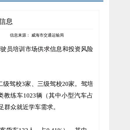
信息
信息来源：
威海市交通运输局
驾驶员培训市场供求信息和投资风险
二级驾校
3
家、三级驾校
20
家。驾培
类教练车10
23
辆（其中小型汽车占
足群众就近学车需求。