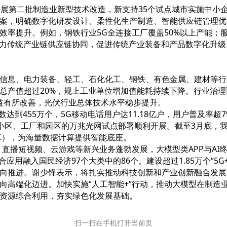
开展第二批制造业新型技术改造，新支持35个试点城市实施中小
案，明确数字化研发设计、柔性化生产制造、智能供应链管理优
效率提升。例如，钢铁行业5G全连接工厂覆盖50%以上产能；服
助力传统产业链供应链协同，促进传统产业装备和产品数字化升
信息、电力装备、轻工、石化化工、钢铁、有色金属、建材等行
总产值超过20%，规上工业单位增加值能耗持续下降。行业治理
效益有所改善，光伏行业总体技术水平稳步提升。
达到455万个，5G移动电话用户达11.18亿户，用户普及率超
8个小区、工厂和园区的万兆光网试点部署顺利开展。截至3月底，我
运算），为海量数据计算提供智能底座。
、直播短视频、云游戏等新兴业务蓬勃发展，大模型类APP与AI
应用融入国民经济97个大类中的86个。建设超过1.85万个“5G
向推进。谢少锋表示，将扎实推动科技创新和产业创新融合发展
向高端化迈进。加快实施“人工智能+”行动，推动大模型在制造
资源综合利用，夯实绿色化发展基础。
扫一扫在手机打开当前页