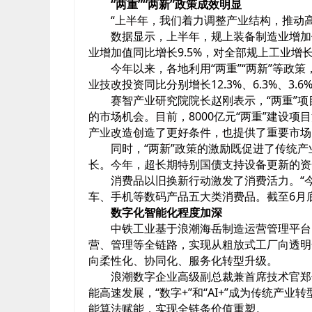
“两重”“两新”政策成效明显
“上半年，我们着力调整产业结构，推动
数据显示，上半年，规上装备制造业增加值
业增加值同比增长9.5%，对全部规上工业增长
今年以来，各地利用“两重”“两新”等政
业技改投资同比分别增长12.3%、6.3%、3.6
赛智产业研究院院长赵刚表示，“两重”
的市场机会。目前，8000亿元“两重”建
产业改造创造了更好条件，也提供了重要市场
同时，“两新”政策的激励既促进了传统
长。今年，超长期特别国债支持设备更新的资
消费品以旧换新行动激发了消费活力。“
车、手机等数码产品五大类消费品。截至6月底
数字化智能化程度加深
中铁工业基于浪潮海岳制造运营管理平台
营、管理等全链路，实现从粗放式工厂向透明化
向柔性化、协同化、服务化转型升级。
浪潮数字企业高级副总裁兼首席技术官郑
能高速发展，“数字+”和“AI+”成为传统
能算法赋能，实现全链条价值重塑。