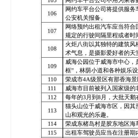
105
网约车平台公司不用为乘客
网约车平台公司将提供服务
106
公安机关报备。
网络预约出租汽车应当符合
107
规定的行驶间隔里程或者时
火炬八街以其独特的建筑风
108
术气息，是摄影爱好者的天
威海公园位于威海市中心，
109
框”，林荫小道和各种娱乐
110
荣成市
4A级景区有那香海
111
威海市目前被列入国家级的
112
每年的
3月到8月，大批天
猫头山位于威海市区，因其
113
山和观光的乐趣。
114
荣成东楮岛村是胶东地区海
115
出租车
驾驶员应当在注册期