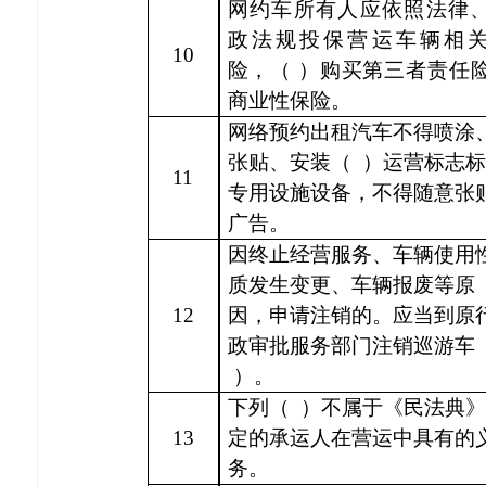
网约车所有人应依照法律
政法规投保营运车辆相
10
险，
（
）
购买第三者责任
商业性保险。
网络预约出租汽车不得喷涂
张贴、安装（
）运营标志标
11
专用设施设备，不得随意张
广告。
因
终止经营服务
、车辆使用
质发生变更、车辆
报废
等原
12
因，申请注销的
。
应当到原
政审批服务部门注销巡游车
）。
下列（
）不属于《民法典》
13
定的承运人在营运中具有的
务。