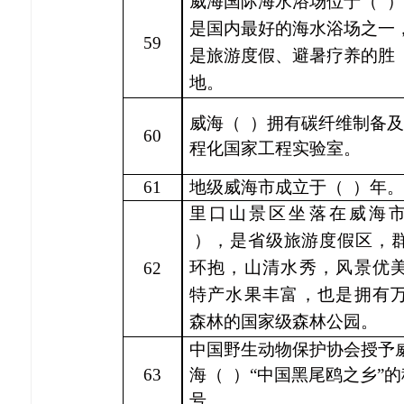
威海国际海水浴场位于（
）
是国内最好的海水浴场之一
59
是旅游度假、避暑疗养的胜
地。
威海（
）拥有碳纤维制备及
60
程化国家工程实验室。
61
地级威海市成立于（
）年。
里口山景区坐落在
威海
），是省级旅游度假区，
环抱，山清水秀，风景优
62
特产水果丰富，也是拥有
森林的国家级森林公园
。
中国野生动物保护协会授予
63
海（
）
“中国黑尾鸥之乡”的
号。