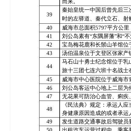
而来。
秦
始皇统一中国后曾先后三
39
时的左驿道、秦代立石、射
40
威海市总面积
5797平方公里
41
刘公岛素有
“东隅屏藩”和“
42
宝岛梅花鹿和长鬃山羊馆位
43
汤伯温泉位于文登区张家产
马石山十勇士纪念馆位于乳
44
旅十三团七连六班十名战士
45
威海市中心医院位于威海市
46
刘公岛客运中心地上二层为
47
无花果可防治心血管、痢疾
《民法典》规定：承运人应
48
身健康原因造成的或者承运
49
发生道路交通事故后驾驶员
50
出租汽车运营过程中，乘客