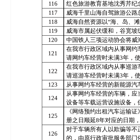
116
红色旅游教育基地沈秀芹纪
117
威海千里山海自驾旅游公路
118
威海自然资源以
“海、岛、
119
威海市属起伏缓和，谷宽坡
120
中国铁人三项运动协会将威
在我市行政区域内从事网约
121
请网约车经营时未满
3年，
在我市行政区域内从事巡游
122
请巡游车经营时未满
3年，
123
从事网约车经营的新能源汽
从事网约车经营的车辆，应
124
设备等车载运营设施设备，
《网络预约出租汽车运输证
125
册之日顺延
8年对应的日期，
对于车辆所有人以欺骗等不
126
的，由原行政审批服务部门